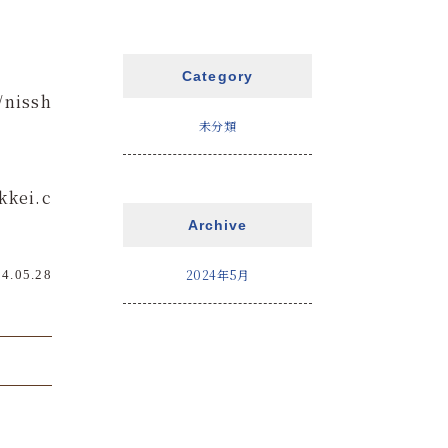
Category
/nissh
未分類
kkei.c
Archive
2024年5月
4.05.28