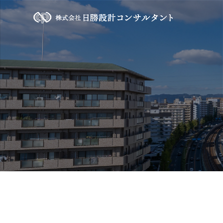
トップ
>
日立造船不動産（株） 淡輪団地 宅地造成工事