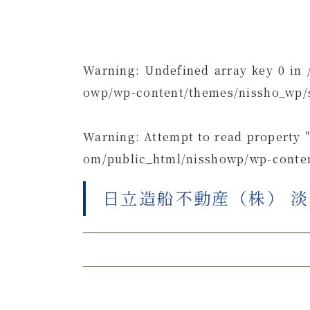
Warning
: Undefined array key 0 in
owp/wp-content/themes/nissho_wp/
Warning
: Attempt to read property 
om/public_html/nisshowp/wp-conten
日立造船不動産（株） 淡