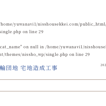
/home/yuwanavi1/nisshousekkei.com/public_html
single.php
on line
29
"cat_name" on null in
/home/yuwanavi1/nisshouse
t/themes/nissho_wp/single.php
on line
29
202
輪団地 宅地造成工事