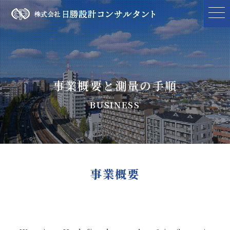
事業概要と測量の手順
BUSINESS
トップ
>
国道1号線 国道用地測量
事業概要