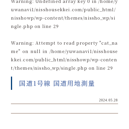
Warning
: Undefined array key 0 in
/home/y
uwanavi1/nisshousekkei.com/public_html/
nisshowp/wp-content/themes/nissho_wp/si
ngle.php
on line
29
Warning
: Attempt to read property "cat_na
me" on null in
/home/yuwanavi1/nisshouse
kkei.com/public_html/nisshowp/wp-conten
t/themes/nissho_wp/single.php
on line
29
国道1号線 国道用地測量
2024.05.28